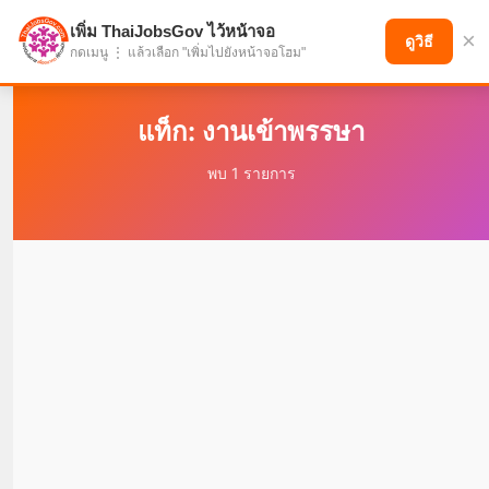
เพิ่ม ThaiJobsGov ไว้หน้าจอ
×
แบ่งปันโอกาส เพื่ออนาคตที่ก้าวหน้า
ดูวิธี
กดเมนู ⋮ แล้วเลือก "เพิ่มไปยังหน้าจอโฮม"
แท็ก: งานเข้าพรรษา
พบ 1 รายการ