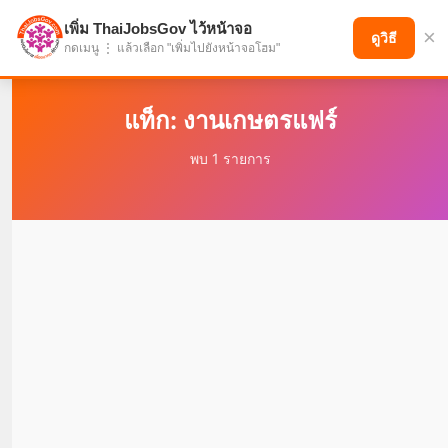
เพิ่ม ThaiJobsGov ไว้หน้าจอ
×
แบ่งปันโอกาส เพื่ออนาคตที่ก้าวหน้า
ดูวิธี
กดเมนู ⋮ แล้วเลือก "เพิ่มไปยังหน้าจอโฮม"
แท็ก: งานเกษตรแฟร์
พบ 1 รายการ