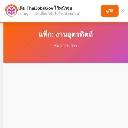
เพิ่ม ThaiJobsGov ไว้หน้าจอ
×
แบ่งปันโอกาส เพื่ออนาคตที่ก้าวหน้า
ดูวิธี
กดเมนู ⋮ แล้วเลือก "เพิ่มไปยังหน้าจอโฮม"
แท็ก: งานอุตรดิตถ์
พบ 2 รายการ