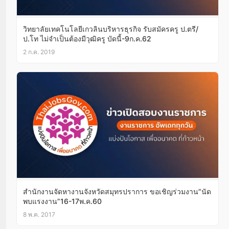
วิทยาลัยเทคโนโลยีเกวลินบริหารธุรกิจ รับสมัครครู ป.ตรี/
ป.โท ไม่จำเป็นต้องมีวุฒิครู บัดนี้-9ก.ค.62
2 ก.ค. 2019
สำนักงานจัดหางานจังหวัดสมุทรปราการ ขอเชิญร่วมงาน”นัด
พบแรงงาน”16-17พ.ค.60
8 พ.ค. 2017