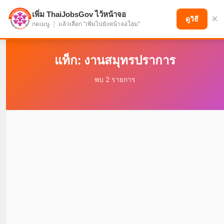
เพิ่ม ThaiJobsGov ไว้หน้าจอ
×
แบ่งปันโอกาส เพื่ออนาคตที่ก้าวหน้า
ดูวิธี
กดเมนู ⋮ แล้วเลือก "เพิ่มไปยังหน้าจอโฮม"
แท็ก: งานสมุทรปราการ
พบ 2 รายการ