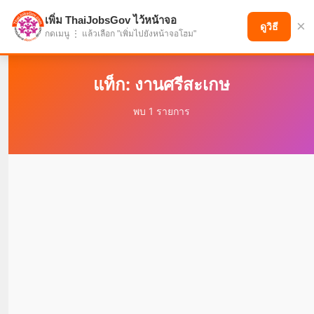
เพิ่ม ThaiJobsGov ไว้หน้าจอ
×
แบ่งปันโอกาส เพื่ออนาคตที่ก้าวหน้า
ดูวิธี
กดเมนู ⋮ แล้วเลือก "เพิ่มไปยังหน้าจอโฮม"
แท็ก: งานศรีสะเกษ
พบ 1 รายการ