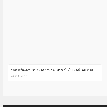
ธกส.ศรีสะเกษ รับสมัครงานวุฒิ ปวช.ขึ้นไป บัดนี้-4ม.ค.60
24 ธ.ค. 2016