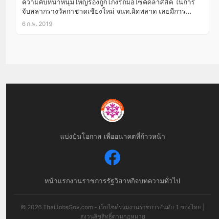
ความคืบหน้าหนุ่มใหญ่ร้องถูกโกงรถมอไซค์คลาสสิค ในการ
จับสลากรางวัลกาชาดเชียงใหม่ จนท.ผิดพลาด เลยมีการ
เข้าใจผิดกัน
6 ก.พ. 2019
แบ่งปันโอกาส เพื่ออนาคตที่ก้าวหน้า
หน้าแรก
งานราชการ
รัฐวิสาหกิจ
บทความทั่วไป
© 2026 ThaiJobsGov.com - เว็บไซต์รวมงานราชการอันดับ 1 ของไทย |
สงวนลิขสิทธิ์ตามกฎหมาย