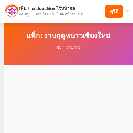
เพิ่ม ThaiJobsGov ไว้หน้าจอ
×
แบ่งปันโอกาส เพื่ออนาคตที่ก้าวหน้า
ดูวิธี
กดเมนู ⋮ แล้วเลือก "เพิ่มไปยังหน้าจอโฮม"
แท็ก: งานฤดูหนาวเชียงใหม่
พบ 1 รายการ