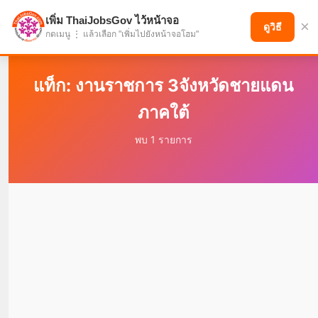
เพิ่ม ThaiJobsGov ไว้หน้าจอ
×
แบ่งปันโอกาส เพื่ออนาคตที่ก้าวหน้า
ดูวิธี
กดเมนู ⋮ แล้วเลือก "เพิ่มไปยังหน้าจอโฮม"
แท็ก: งานราชการ 3จังหวัดชายแดน
ภาคใต้
พบ 1 รายการ