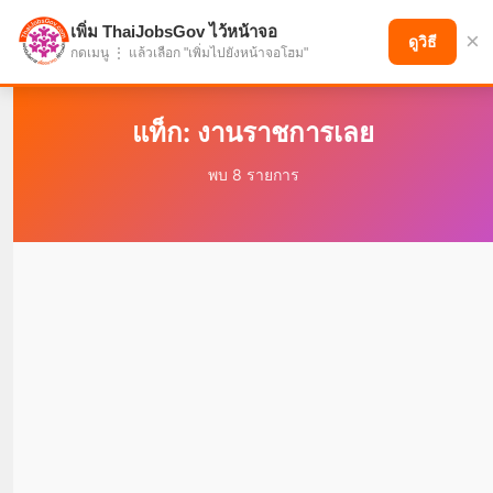
เพิ่ม ThaiJobsGov ไว้หน้าจอ
×
แบ่งปันโอกาส เพื่ออนาคตที่ก้าวหน้า
ดูวิธี
กดเมนู ⋮ แล้วเลือก "เพิ่มไปยังหน้าจอโฮม"
แท็ก: งานราชการเลย
พบ 8 รายการ