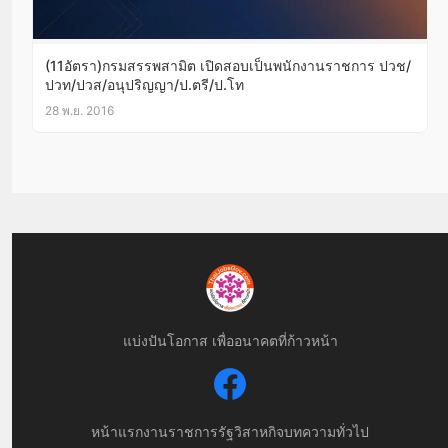
(11อัตรา)กรมสรรพสามิต เปิดสอบเป็นพนักงานราชการ ปวช/
ปวท/ปวส/อนุปริญญา/ป.ตรี/ป.โท
28 พ.ย. 2016
แบ่งปันโอกาส เพื่ออนาคตที่ก้าวหน้า
หน้าแรก
งานราชการ
รัฐวิสาหกิจ
บทความทั่วไป