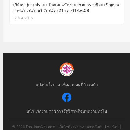
(8อัตรา)กรมประมงเปิดสอบพนักงานราชการ วุฒิอนุปริญญา/
ปวช./ปวส./ป.ตรี รับสมัคร21ก.ค.-11ส.ค.59
17 ก.ค. 2016
แบ่งปันโอกาส เพื่ออนาคตที่ก้าวหน้า
หน้าแรก
งานราชการ
รัฐวิสาหกิจ
บทความทั่วไป
© 2026 ThaiJobsGov.com - เว็บไซต์รวมงานราชการอันดับ 1 ของไทย |