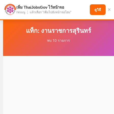
เพิ่ม ThaiJobsGov ไว้หน้าจอ
×
แบ่งปันโอกาส เพื่ออนาคตที่ก้าวหน้า
ดูวิธี
กดเมนู ⋮ แล้วเลือก "เพิ่มไปยังหน้าจอโฮม"
แท็ก: งานราชการสุรินทร์
พบ 10 รายการ