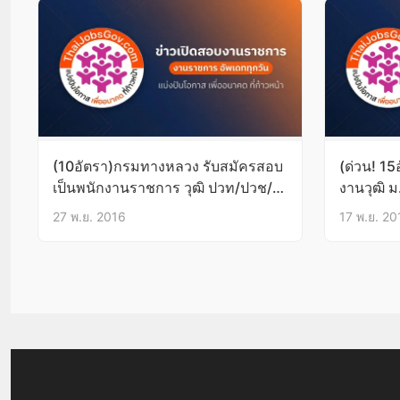
(10อัตรา)กรมทางหลวง รับสมัครสอบ
(ด่วน! 15
เป็นพนักงานราชการ วุฒิ ปวท/ปวช/
งานวุฒิ ม
ปวส 28พ.ย.-7ธ.ค.59
บัดนี้-23
27 พ.ย. 2016
17 พ.ย. 20