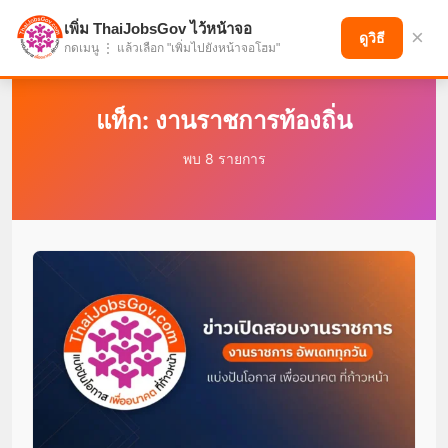
เพิ่ม ThaiJobsGov ไว้หน้าจอ
×
แบ่งปันโอกาส เพื่ออนาคตที่ก้าวหน้า
ดูวิธี
กดเมนู ⋮ แล้วเลือก "เพิ่มไปยังหน้าจอโฮม"
แท็ก: งานราชการท้องถิ่น
พบ 8 รายการ