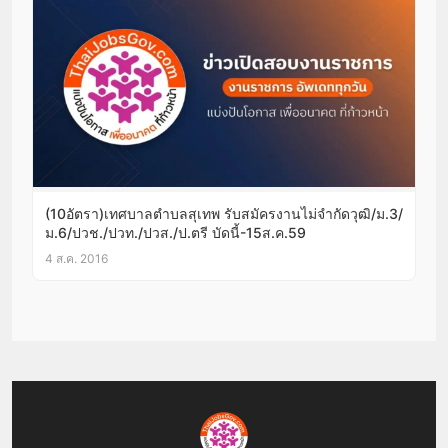
(10อัตรา)เทศบาลตำบลสุเทพ รับสมัครงานไม่จำกัดวุฒิ/ม.3/
ม.6/ปวช./ปวท./ปวส./ป.ตรี บัดนี้-15ส.ค.59
4 ส.ค. 2016