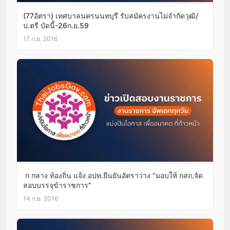
(77อัตรา) เทศบาลนครนนทบุรี รับสมัครงานไม่จำกัดวุฒิ/
ป.ตรี บัดนี้-26ก.ย.59
17 ก.ย. 2016
ก กลาง ท้องถิ่น แจ้ง อปท.ยืนยันอัตราว่าง “มอบให้ กสถ.จัด
สอบบรรจุข้าราชการ”
14 ก.ย. 2016