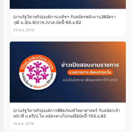
(งานรัฐวิสาหกิจ)องค์การเภสัชฯ รับสมัครพนักงาน36อัตรา
วุฒิ ม.3/ม.6/ปวช./ปวส.บัดนี้-6มิ.ย.62
23 พ.ค. 2019
(งานรัฐวิสาหกิจ)องค์การพิพิธภัณฑ์วิทยาศาสตร์ รับสมัครเจ้า
หน้าที่ ป.ตรี/ป.โท สมัครทางไปรษณีย์บัดนี้-15มิ.ย.62
16 พ.ค. 2019