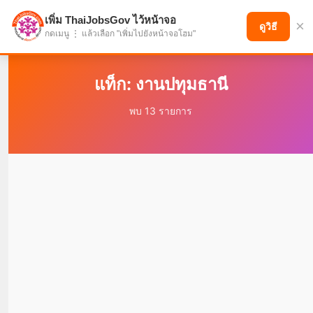
เพิ่ม ThaiJobsGov ไว้หน้าจอ
×
แบ่งปันโอกาส เพื่ออนาคตที่ก้าวหน้า
ดูวิธี
กดเมนู ⋮ แล้วเลือก "เพิ่มไปยังหน้าจอโฮม"
แท็ก: งานปทุมธานี
พบ 13 รายการ