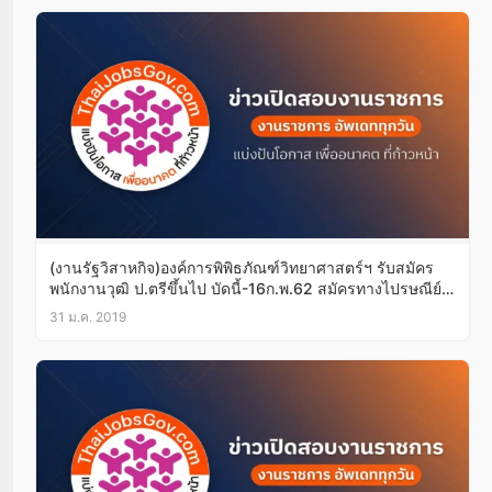
(งานรัฐวิสาหกิจ)องค์การพิพิธภัณฑ์วิทยาศาสตร์ฯ รับสมัคร
พนักงานวุฒิ ป.ตรีขึ้นไป บัดนี้-16ก.พ.62 สมัครทางไปรษณีย์
ได้!
31 ม.ค. 2019