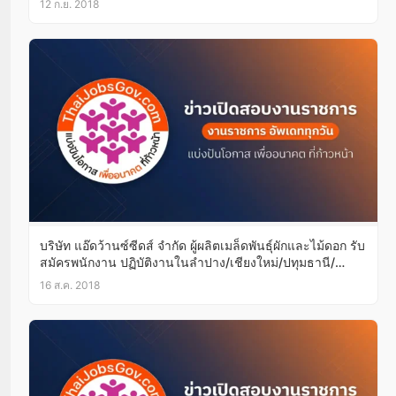
12 ก.ย. 2018
บริษัท แอ๊ดว้านซ์ซีดส์ จำกัด ผู้ผลิตเมล็ดพันธุ์ผักและไม้ดอก รับ
สมัครพนักงาน ปฏิบัติงานในลำปาง/เชียงใหม่/ปทุมธานี/
สกลนคร และประเทศเมียนมาร์
16 ส.ค. 2018