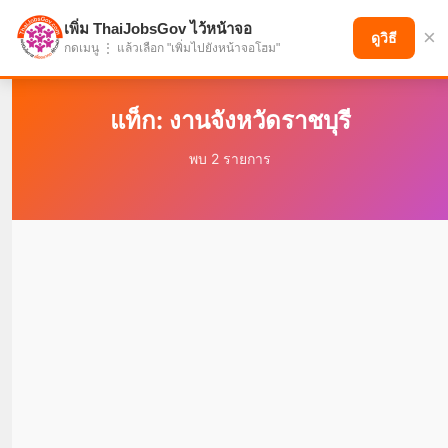
เพิ่ม ThaiJobsGov ไว้หน้าจอ
×
แบ่งปันโอกาส เพื่ออนาคตที่ก้าวหน้า
ดูวิธี
กดเมนู ⋮ แล้วเลือก "เพิ่มไปยังหน้าจอโฮม"
แท็ก: งานจังหวัดราชบุรี
พบ 2 รายการ