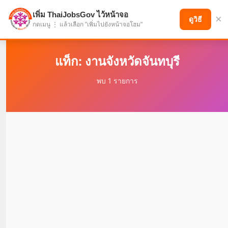
เพิ่ม ThaiJobsGov ไว้หน้าจอ
×
แบ่งปันโอกาส เพื่ออนาคตที่ก้าวหน้า
ดูวิธี
กดเมนู ⋮ แล้วเลือก "เพิ่มไปยังหน้าจอโฮม"
แท็ก: งานจังหวัดจันทบุรี
พบ 1 รายการ