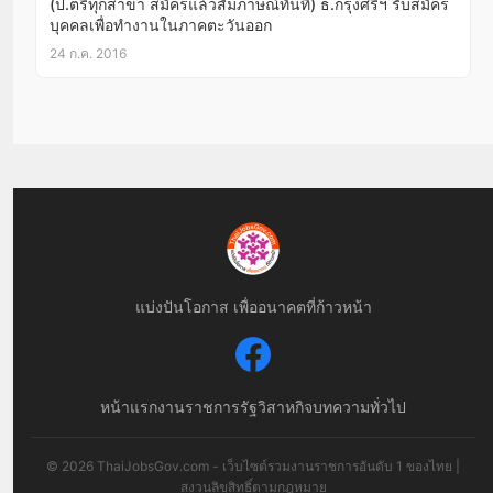
(ป.ตรีทุกสาขา สมัครแล้วสัมภาษณ์ทันที) ธ.กรุงศรีฯ รับสมัคร
บุคคลเพื่อทำงานในภาคตะวันออก
24 ก.ค. 2016
แบ่งปันโอกาส เพื่ออนาคตที่ก้าวหน้า
หน้าแรก
งานราชการ
รัฐวิสาหกิจ
บทความทั่วไป
© 2026 ThaiJobsGov.com - เว็บไซต์รวมงานราชการอันดับ 1 ของไทย |
สงวนลิขสิทธิ์ตามกฎหมาย