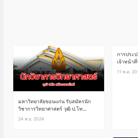
การประปา
เจ้าหน้าที
ปวส.บัดนี
11 พ.ค. 20
มหาวิทยาลัยขอนแก่น รับสมัครนัก
วิชาการวิทยาศาสตร์ วุฒิ ป.โท
บัดนี้-29พ.ย.67
24 พ.ย. 2024