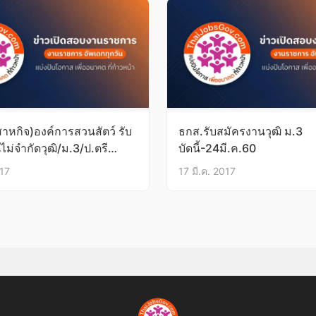
สาหกิจ)องค์การสวนสัตว์ รับ
ธกส.รับสมัครงานวุฒิ ม.3
ม่จำกัดวุฒิ/ม.3/ป.ตรี
บัดนี้-24มี.ค.60
ม.ย.60
017
17 มี.ค. 2017