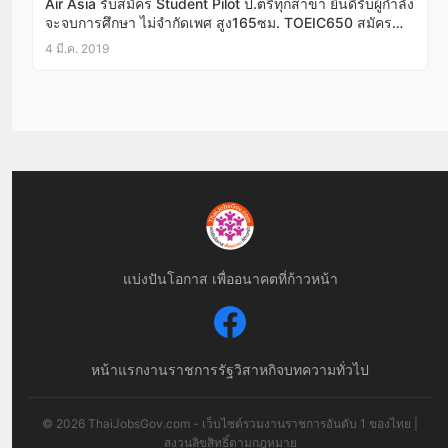
Air Asia รับสมัคร Student Pilot ป.ตรีทุกสาขา ยินดีรับผู้กำลัง
จะจบการศึกษา ไม่จำกัดเพศ สูง165ซม. TOEIC650 สมัคร
ออนไลน์1เม.ย.-30พ.ค.62
4 มี.ค. 2019
แบ่งปันโอกาส เพื่ออนาคตที่ก้าวหน้า
หน้าแรก
งานราชการ
รัฐวิสาหกิจ
บทความทั่วไป
© 2026 ThaiJobsGov.com - เว็บไซต์รวมงานราชการอันดับ 1 ของไทย |
สงวนลิขสิทธิ์ตามกฎหมาย