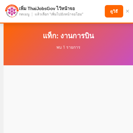
เพิ่ม ThaiJobsGov ไว้หน้าจอ
×
แบ่งปันโอกาส เพื่ออนาคตที่ก้าวหน้า
ดูวิธี
กดเมนู ⋮ แล้วเลือก "เพิ่มไปยังหน้าจอโฮม"
แท็ก: งานการบิน
พบ 1 รายการ