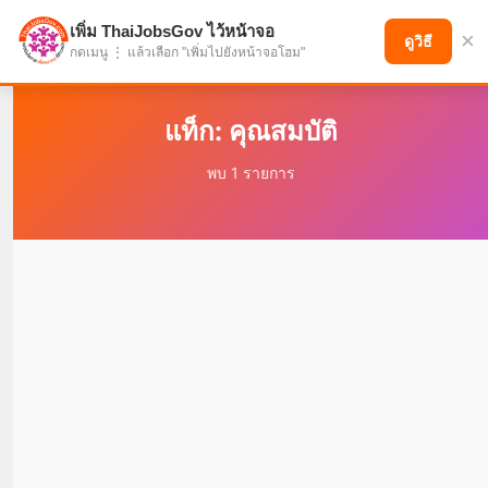
เพิ่ม ThaiJobsGov ไว้หน้าจอ
×
แบ่งปันโอกาส เพื่ออนาคตที่ก้าวหน้า
ดูวิธี
กดเมนู ⋮ แล้วเลือก "เพิ่มไปยังหน้าจอโฮม"
แท็ก: คุณสมบัติ
พบ 1 รายการ