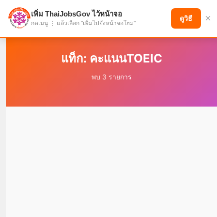
เพิ่ม ThaiJobsGov ไว้หน้าจอ
×
แบ่งปันโอกาส เพื่ออนาคตที่ก้าวหน้า
ดูวิธี
กดเมนู ⋮ แล้วเลือก "เพิ่มไปยังหน้าจอโฮม"
แท็ก: คะแนนTOEIC
พบ 3 รายการ