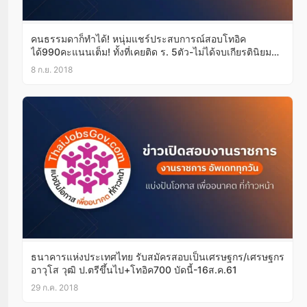
คนธรรมดาก็ทำได้! หนุ่มแชร์ประสบการณ์สอบโทอิค
ได้990คะแนนเต็ม! ทั้งที่เคยติด ร. 5ตัว-ไม่ได้จบเกียรตินิยม
ม.ดัง
8 ก.ย. 2018
ธนาคารแห่งประเทศไทย รับสมัครสอบเป็นเศรษฐกร/เศรษฐกร
อาวุโส วุฒิ ป.ตรีขึ้นไป+โทอิค700 บัดนี้-16ส.ค.61
29 ก.ค. 2018