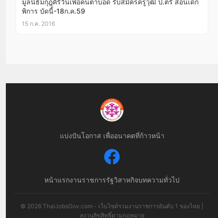
มูลนิธิมกุฎคีรีวันเพื่อคนตาบอด รับสมัครครูวุฒิ ป.ตรี สอนเด็ก
พิการ บัดนี้-18ก.ค.59
15 ก.ค. 2016
แบ่งปันโอกาส เพื่ออนาคตที่ก้าวหน้า
หน้าแรก
งานราชการ
รัฐวิสาหกิจ
บทความทั่วไป
© 2026 ThaiJobsGov.com - เว็บไซต์รวมงานราชการอันดับ 1 ของไทย |
สงวนลิขสิทธิ์ตามกฎหมาย