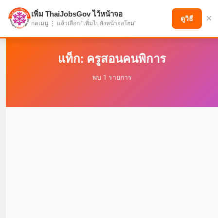
เพิ่ม ThaiJobsGov ไว้หน้าจอ
×
แบ่งปันโอกาส เพื่ออนาคตที่ก้าวหน้า
ดูวิธี
กดเมนู ⋮ แล้วเลือก "เพิ่มไปยังหน้าจอโฮม"
แท็ก: ครูสอนคนพิการ
พบ 1 รายการ