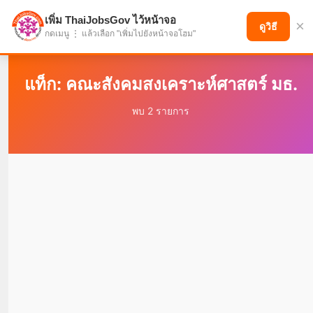
เพิ่ม ThaiJobsGov ไว้หน้าจอ
×
แบ่งปันโอกาส เพื่ออนาคตที่ก้าวหน้า
ดูวิธี
กดเมนู ⋮ แล้วเลือก "เพิ่มไปยังหน้าจอโฮม"
แท็ก: คณะสังคมสงเคราะห์ศาสตร์ มธ.
พบ 2 รายการ