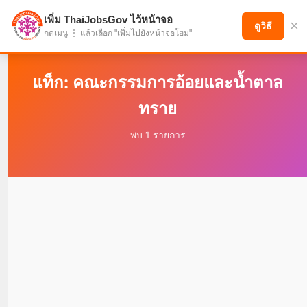
เพิ่ม ThaiJobsGov ไว้หน้าจอ
×
แบ่งปันโอกาส เพื่ออนาคตที่ก้าวหน้า
ดูวิธี
กดเมนู ⋮ แล้วเลือก "เพิ่มไปยังหน้าจอโฮม"
แท็ก: คณะกรรมการอ้อยและน้ำตาล
ทราย
พบ 1 รายการ