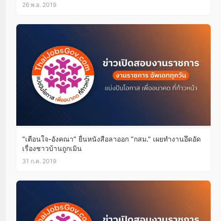
ทบทวนนโยบาย
26 พ.ย. 2019
“เตือนใจ-อังคณา” ยื่นหนังสือลาออก “กสม.” เผยทำงานอึดอัด
เรื่องชาวบ้านถูกเมิน
31 ก.ค. 2019