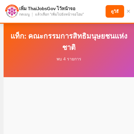
เพิ่ม ThaiJobsGov ไว้หน้าจอ
×
แบ่งปันโอกาส เพื่ออนาคตที่ก้าวหน้า
ดูวิธี
กดเมนู ⋮ แล้วเลือก "เพิ่มไปยังหน้าจอโฮม"
แท็ก: คณะกรรมการสิทธิมนุษยชนแห่ง
ชาติ
พบ 4 รายการ