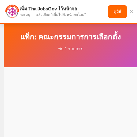
เพิ่ม ThaiJobsGov ไว้หน้าจอ
×
แบ่งปันโอกาส เพื่ออนาคตที่ก้าวหน้า
ดูวิธี
กดเมนู ⋮ แล้วเลือก "เพิ่มไปยังหน้าจอโฮม"
แท็ก: คณะกรรมการการเลือกตั้ง
พบ 1 รายการ