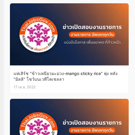
แห่เสิร์ช “ข้าวเหนียวมะม่วง-mango sticky rice” พุ่ง หลัง
“มิลลิ” โชว์บนเวทีโคเชลลา
17 เม.ย. 2022