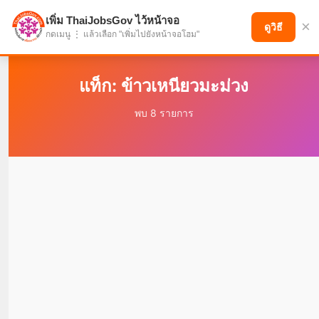
เพิ่ม ThaiJobsGov ไว้หน้าจอ
×
แบ่งปันโอกาส เพื่ออนาคตที่ก้าวหน้า
ดูวิธี
กดเมนู ⋮ แล้วเลือก "เพิ่มไปยังหน้าจอโฮม"
แท็ก: ข้าวเหนียวมะม่วง
พบ 8 รายการ