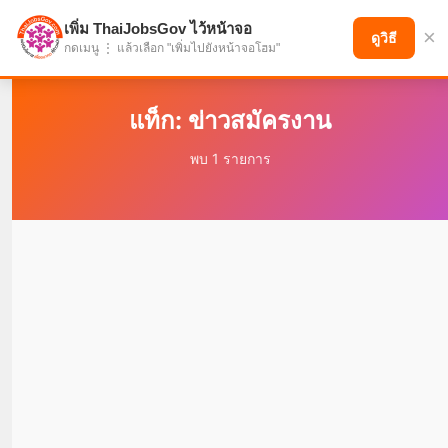
เพิ่ม ThaiJobsGov ไว้หน้าจอ
×
แบ่งปันโอกาส เพื่ออนาคตที่ก้าวหน้า
ดูวิธี
กดเมนู ⋮ แล้วเลือก "เพิ่มไปยังหน้าจอโฮม"
แท็ก: ข่าวสมัครงาน
พบ 1 รายการ