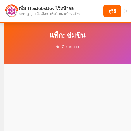
เพิ่ม ThaiJobsGov ไว้หน้าจอ
×
แบ่งปันโอกาส เพื่ออนาคตที่ก้าวหน้า
ดูวิธี
กดเมนู ⋮ แล้วเลือก "เพิ่มไปยังหน้าจอโฮม"
แท็ก: ข่มขืน
พบ 2 รายการ