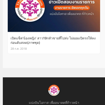
เปิดแช็ต’น้องหญิง’ สาว19กลัวชายที่ไปส่ง ไม่ยอมเปิดรถให้ลง
ก่อนดับสลด(ภาพชุด)
28 ก.ค. 2018
แบ่งปันโอกาส เพื่ออนาคตที่ก้าวหน้า