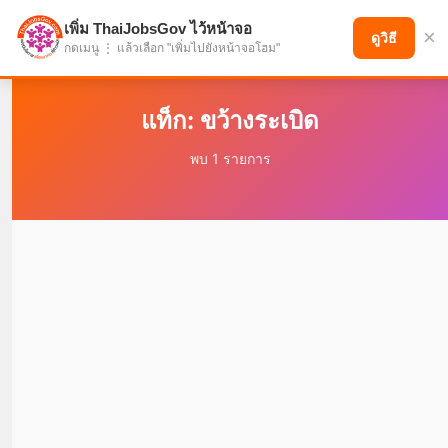
เพิ่ม ThaiJobsGov ไว้หน้าจอ
×
แบ่งปันโอกาส เพื่ออนาคตที่ก้าวหน้า
ดูวิธี
กดเมนู ⋮ แล้วเลือก "เพิ่มไปยังหน้าจอโฮม"
แท็ก: ขว้างระเบิด
พบ 1 รายการ