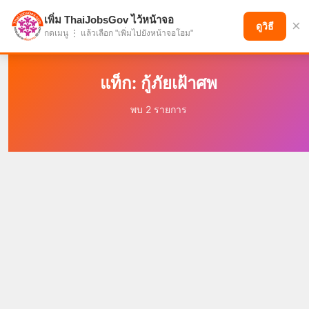
เพิ่ม ThaiJobsGov ไว้หน้าจอ
×
แบ่งปันโอกาส เพื่ออนาคตที่ก้าวหน้า
ดูวิธี
กดเมนู ⋮ แล้วเลือก "เพิ่มไปยังหน้าจอโฮม"
แท็ก: กู้ภัยเฝ้าศพ
พบ 2 รายการ