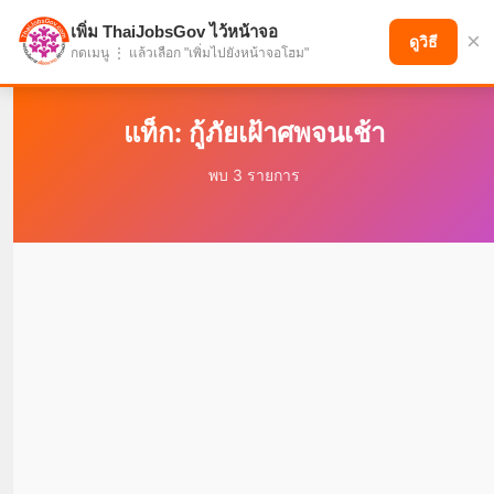
เพิ่ม ThaiJobsGov ไว้หน้าจอ
×
แบ่งปันโอกาส เพื่ออนาคตที่ก้าวหน้า
ดูวิธี
กดเมนู ⋮ แล้วเลือก "เพิ่มไปยังหน้าจอโฮม"
แท็ก: กู้ภัยเฝ้าศพจนเช้า
พบ 3 รายการ