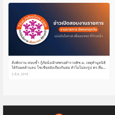
สั่งพักงาน-สอบซ้ำ กู้ภัยนั่งเฝ้าศพรอตำรวจ9ช.ม. เหตุทำมูลนิธิ
ได้รับผลด้านลบ โซเชียลยังเถียงกันต่อ ทำไมไม่ลงรูป ตร.ที่มา
ถึงตั้งแต่ก่อนรุ่งสาง?
3 มี.ค. 2019