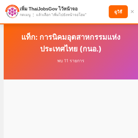
เพิ่ม ThaiJobsGov ไว้หน้าจอ
×
แบ่งปันโอกาส เพื่ออนาคตที่ก้าวหน้า
ดูวิธี
กดเมนู ⋮ แล้วเลือก "เพิ่มไปยังหน้าจอโฮม"
แท็ก: การนิคมอุตสาหกรรมแห่ง
ประเทศไทย (กนอ.)
พบ 11 รายการ