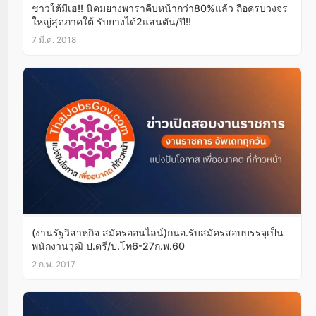
ชาวใต้มีเฮ!! นิคมยางพาราคืบหน้ากว่า80%แล้ว ถือครบวงจร
ใหญ่สุดภาคใต้ รับยางได้2แสนตัน/ปี!!
7 มี.ค. 2018
(งานรัฐวิสาหกิจ สมัครออนไลน์)กนอ.รับสมัครสอบบรรจุเป็น
พนักงานวุฒิ ป.ตรี/ป.โท6-27ก.พ.60
2 ก.พ. 2017