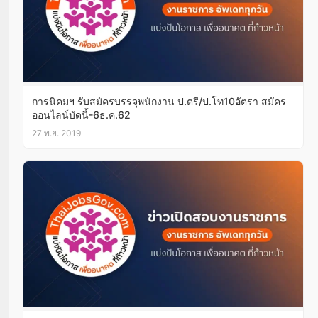
การนิคมฯ รับสมัครบรรจุพนักงาน ป.ตรี/ป.โท10อัตรา สมัคร
ออนไลน์บัดนี้-6ธ.ค.62
27 พ.ย. 2019