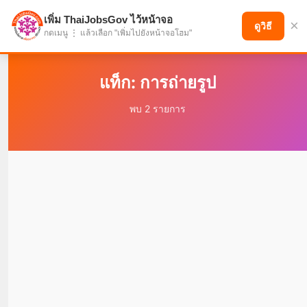
เพิ่ม ThaiJobsGov ไว้หน้าจอ
×
แบ่งปันโอกาส เพื่ออนาคตที่ก้าวหน้า
ดูวิธี
กดเมนู ⋮ แล้วเลือก "เพิ่มไปยังหน้าจอโฮม"
แท็ก: การถ่ายรูป
พบ 2 รายการ