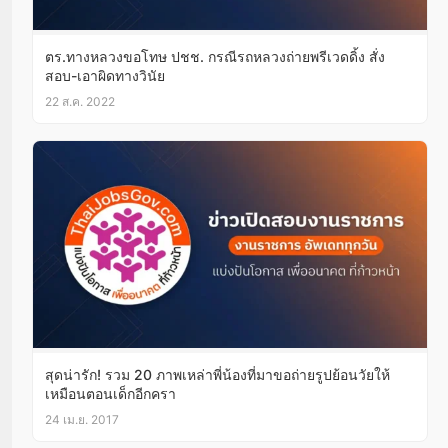
ตร.ทางหลวงขอโทษ ปชช. กรณีรถหลวงถ่ายพรีเวดดิ้ง สั่ง
สอบ-เอาผิดทางวินัย
22 ส.ค. 2022
สุดน่ารัก! รวม 20 ภาพเหล่าพี่น้องที่มาขอถ่ายรูปย้อนวัยให้
เหมือนตอนเด็กอีกครา
24 เม.ย. 2017