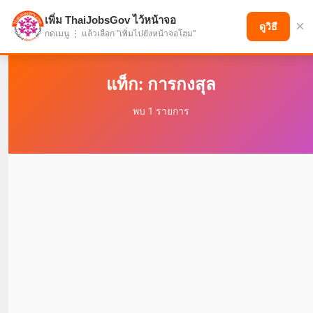
เพิ่ม ThaiJobsGov ไว้หน้าจอ
×
แบ่งปันโอกาส เพื่ออนาคตที่ก้าวหน้า
ดูวิธี
กดเมนู ⋮ แล้วเลือก "เพิ่มไปยังหน้าจอโฮม"
แท็ก: การกงสุล
พบ 1 รายการ