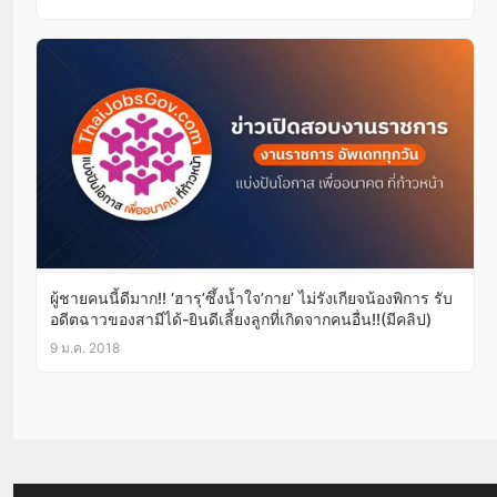
ผู้ชายคนนี้ดีมาก!! ‘ฮารุ’ซึ้งน้ำใจ’กาย’ ไม่รังเกียจน้องพิการ รับ
อดีตฉาวของสามีได้-ยินดีเลี้ยงลูกที่เกิดจากคนอื่น!!(มีคลิป)
9 ม.ค. 2018