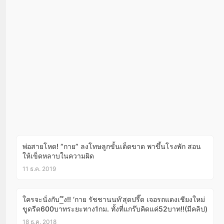
พ่อสายโหด! “กาย” ลงโทษลูกขั้นเด็ดขาด พาขึ้นโรงพัก สอน
ให้เข็ดหลาบในความผิด
11 ธ.ค. 2019
ใครจะนั่งกับ_ึง!! ‘กาย รัชชานนท์’สุดปรี๊ด เจอรถแดงเชียงใหม่
ขูดรีด600บาทระยะทาง1กม. ทั้งที่แกร๊บคิดแค่52บาท!!(มีคลิป)
18 ธ.ค. 2018