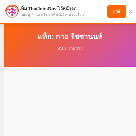
เพิ่ม ThaiJobsGov ไว้หน้าจอ
×
แบ่งปันโอกาส เพื่ออนาคตที่ก้าวหน้า
ดูวิธี
กดเมนู ⋮ แล้วเลือก "เพิ่มไปยังหน้าจอโฮม"
แท็ก: กาย รัชชานนท์
พบ 3 รายการ