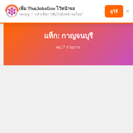
เพิ่ม ThaiJobsGov ไว้หน้าจอ
×
แบ่งปันโอกาส เพื่ออนาคตที่ก้าวหน้า
ดูวิธี
กดเมนู ⋮ แล้วเลือก "เพิ่มไปยังหน้าจอโฮม"
แท็ก: กาญจนบุรี
พบ 7 รายการ