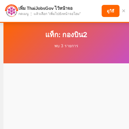
เพิ่ม ThaiJobsGov ไว้หน้าจอ
×
แบ่งปันโอกาส เพื่ออนาคตที่ก้าวหน้า
ดูวิธี
กดเมนู ⋮ แล้วเลือก "เพิ่มไปยังหน้าจอโฮม"
แท็ก: กองบิน2
พบ 3 รายการ