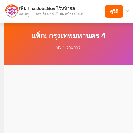
เพิ่ม ThaiJobsGov ไว้หน้าจอ
×
แบ่งปันโอกาส เพื่ออนาคตที่ก้าวหน้า
ดูวิธี
กดเมนู ⋮ แล้วเลือก "เพิ่มไปยังหน้าจอโฮม"
แท็ก: กรุงเทพมหานคร 4
พบ 1 รายการ