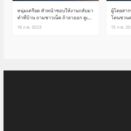
หนุ่มเครียด หัวหน้าชอบให้งานกลับมา
ผู้โดยสาร
ทำที่บ้าน ถามชาวเน็ต ถ้าลาออก ดูเป็น
โดนชวนคุย
คนขี้แพ้มั้ย?
เงียบๆ คน
18 ก.พ. 2023
15 ก.พ. 2