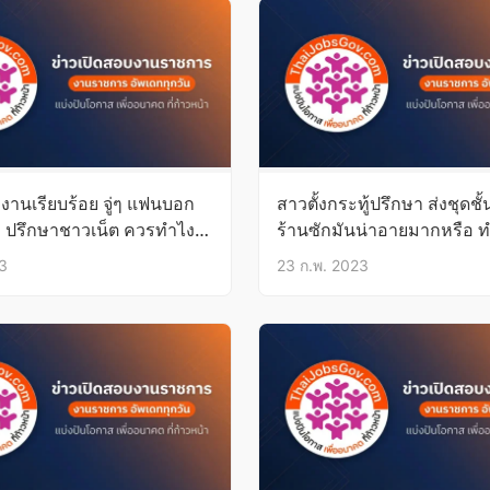
งงานเรียบร้อย จู่ๆ แฟนบอก
สาวตั้งกระทู้ปรึกษา ส่งชุดชั
ก ปรึกษาชาวเน็ต ควรทำไง
ร้านซักมันน่าอายมากหรือ ท
คนหัวเราะ
23
23 ก.พ. 2023