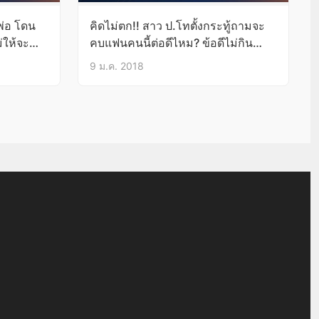
พ่อ โดน
คิดไม่ตก!! สาว ป.โทตั้งกระทู้ถามจะ
ม่ให้จะ
คบแฟนคนนี้ต่อดีไหม? ข้อดีไม่กิน
เหล้า ไม่สูบบุหรี่ แต่เรียน ป.ตรีไม่จบทั้ง
9 ม.ค. 2018
ที่พ่อแม่หนุนเต็มที่-มาขออยู่กินกับบ้าน
ตัวเองด้วย!!