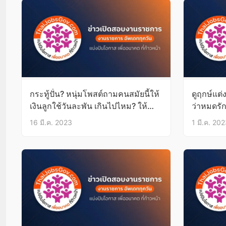
กระทู้ปั่น? หนุ่มโพสต์ถามคนสมัยนี้ให้
ดูฤกษ์แต่
เงินลูกใช้วันละพัน เกินไปไหม? ให้
ว่าหมดรั
เยอะจนเด็กคิดไม่เป็น
ดี?
16 มี.ค. 2023
1 มี.ค. 20