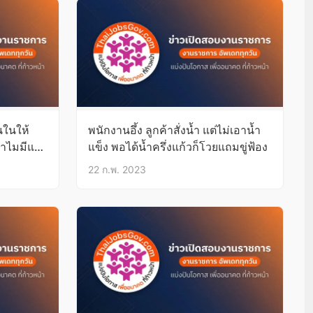
้นในให้
พนักงานอึ้ง ลูกค้าสั่งน้ำ แต่ไม่เอาน้ำ
ำไมมีแต่
แข็ง พอได้น้ำครึ่งแก้วก็โวยแถมขู่ฟ้อง
22 ก.พ. 2023