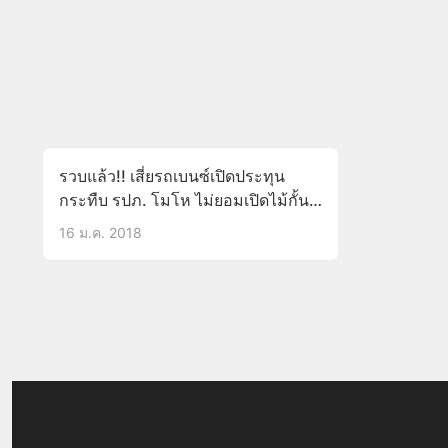
รวบแล้ว!! เสี่ยรถเบนซ์เปิดประทุน
กระทืบ รปภ. โมโห ไม่ยอมเปิดไม้กั้น
ประตูทางออกโรงแรม!!(มีคลิป)
16 ม.ค. 2018