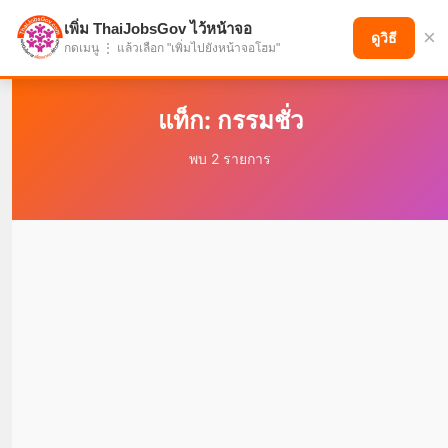
เพิ่ม ThaiJobsGov ไว้หน้าจอ
×
แบ่งปันโอกาส เพื่ออนาคตที่ก้าวหน้า
ดูวิธี
กดเมนู ⋮ แล้วเลือก "เพิ่มไปยังหน้าจอโฮม"
แท็ก: กรรมชั่ว
พบ 2 รายการ