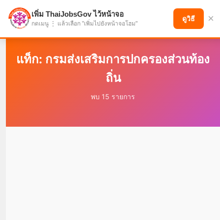
เพิ่ม ThaiJobsGov ไว้หน้าจอ
×
แบ่งปันโอกาส เพื่ออนาคตที่ก้าวหน้า
ดูวิธี
กดเมนู ⋮ แล้วเลือก "เพิ่มไปยังหน้าจอโฮม"
แท็ก: กรมส่งเสริมการปกครองส่วนท้อง
ถิ่น
พบ 15 รายการ