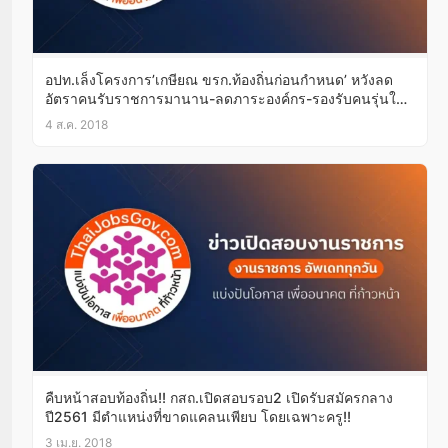
อปท.เล็งโครงการ’เกษียณ ขรก.ท้องถิ่นก่อนกำหนด’ หวังลด
อัตราคนรับราชการมานาน-ลดภาระองค์กร-รองรับคนรุ่นใหม่
มากขึ้น
4 ส.ค. 2018
คืบหน้าสอบท้องถิ่น!! กสถ.เปิดสอบรอบ2 เปิดรับสมัครกลาง
ปี2561 มีตำแหน่งที่ขาดแคลนเพียบ โดยเฉพาะครู!!
3 เม.ย. 2018