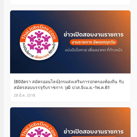
(80อัตรา สมัครออนไลน์)กรมส่งเสริมการปกครองท้องถิ่น รับ
สมัครสอบบรรจุรับราชการ วุฒิ ปวส.5เม.ย.-1พ.ค.61
28 มี.ค. 2018