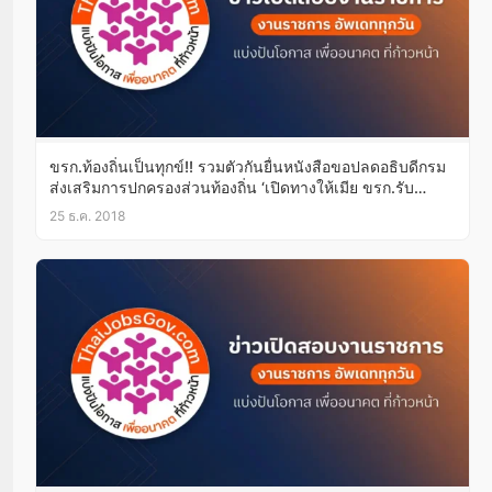
ขรก.ท้องถิ่นเป็นทุกข์!! รวมตัวกันยื่นหนังสือขอปลดอธิบดีกรม
ส่งเสริมการปกครองส่วนท้องถิ่น ‘เปิดทางให้เมีย ขรก.รับ
ตำแหน่งทับซ้อน-ป่วนหนี้สหกรณ์วุ่นวาย’
25 ธ.ค. 2018