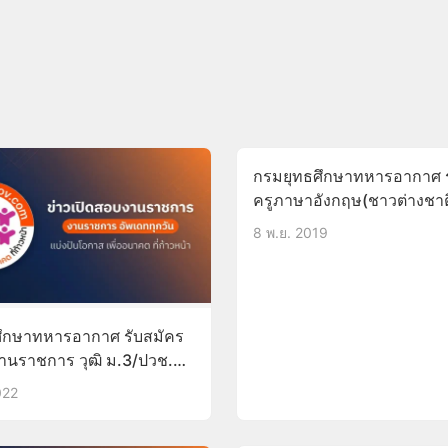
กรมยุทธศึกษาทหารอากาศ ร
ครูภาษาอังกฤษ(ชาวต่างชาติ
เดือนขั้นต่ำ21,620 เบิกค่าเช่า
8 พ.ย. 2019
11-29พ.ย.62
ึกษาทหารอากาศ รับสมัคร
งานราชการ วุฒิ ม.3/ปวช.
ค.65
022