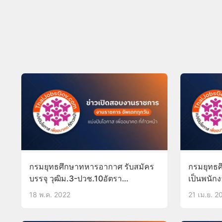
กรมยุทธศึกษาทหารอากาศ รับสมัคร
กรมยุทธศ
บรรจุ วุฒิม.3-ปวช.10อัตรา
เป็นพนัก
บัดนี้-31พ.ค.65
17-31พ.
18 พ.ค. 2022
21 เม.ย. 2