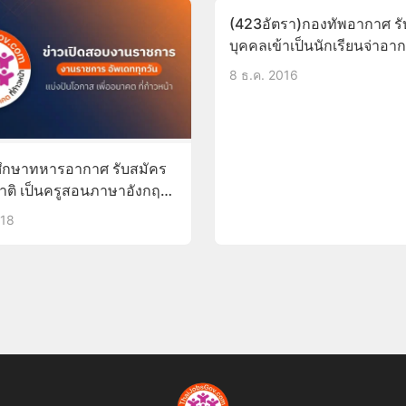
(423อัตรา)กองทัพอากาศ รั
บุคคลเข้าเป็นนักเรียนจ่าอา
15ธ.ค.59-31ม.ค60
8 ธ.ค. 2016
ึกษาทหารอากาศ รับสมัคร
าติ เป็นครูสอนภาษาอังกฤษ
1ธ.ค.61
018