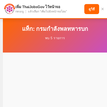
เพิ่ม ThaiJobsGov ไว้หน้าจอ
×
แบ่งปันโอกาส เพื่ออนาคตที่ก้าวหน้า
ดูวิธี
กดเมนู ⋮ แล้วเลือก "เพิ่มไปยังหน้าจอโฮม"
แท็ก: กรมกำลังพลทหารบก
พบ 5 รายการ