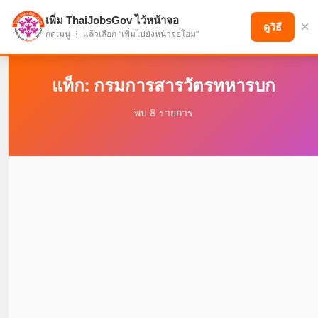
เพิ่ม ThaiJobsGov ไว้หน้าจอ
×
แบ่งปันโอกาส เพื่ออนาคตที่ก้าวหน้า
ดูวิธี
กดเมนู ⋮ แล้วเลือก "เพิ่มไปยังหน้าจอโฮม"
แท็ก: กรมการสารวัตรทหารบก
พบ 8 รายการ