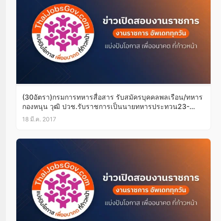
(30อัตรา)กรมการทหารสื่อสาร รับสมัครบุคคลพลเรือน/ทหาร
กองหนุน วุฒิ ปวช.รับราชการเป็นนายทหารประทวน23-
31มี.ค.60
18 มี.ค. 2017