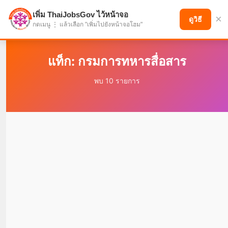
เพิ่ม ThaiJobsGov ไว้หน้าจอ
×
แบ่งปันโอกาส เพื่ออนาคตที่ก้าวหน้า
ดูวิธี
กดเมนู ⋮ แล้วเลือก "เพิ่มไปยังหน้าจอโฮม"
แท็ก: กรมการทหารสื่อสาร
พบ 10 รายการ