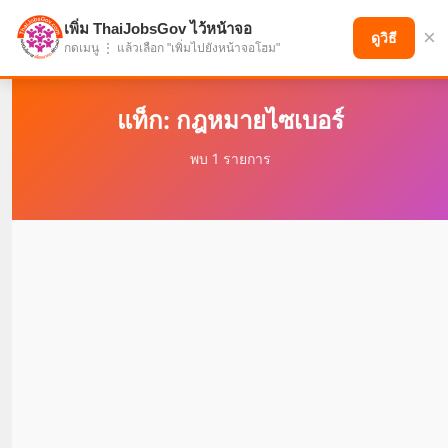
เพิ่ม ThaiJobsGov ไว้หน้าจอ
×
แบ่งปันโอกาส เพื่ออนาคตที่ก้าวหน้า
ดูวิธี
กดเมนู ⋮ แล้วเลือก "เพิ่มไปยังหน้าจอโฮม"
แท็ก: กฎหมายไซเบอร์
พบ 1 รายการ