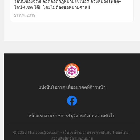
รอบนี้ของจริง! จ่อคลอดกฎหมายไซเบอร์ ล้วงลับถึงโพสต์-
ไลน์-แชต ได้!! โดยไม่ต้องขอหมายศาล!!
21 ก.พ. 2019
แบ่งปันโอกาส เพื่ออนาคตที่ก้าวหน้า
หน้าแรก
งานราชการ
รัฐวิสาหกิจ
บทความทั่วไป
© 2026 ThaiJobsGov.com - เว็บไซต์รวมงานราชการอันดับ 1 ของไทย |
สงวนลิขสิทธิ์ตามกฎหมาย