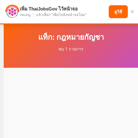
เพิ่ม ThaiJobsGov ไว้หน้าจอ
×
แบ่งปันโอกาส เพื่ออนาคตที่ก้าวหน้า
ดูวิธี
กดเมนู ⋮ แล้วเลือก "เพิ่มไปยังหน้าจอโฮม"
แท็ก: กฎหมายกัญชา
พบ 1 รายการ