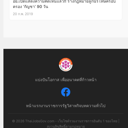
อย.เปิดแสดงความคิดเห็นแล้ว!! ร่างกฎหมายลูกนิรโทษครอบ
ครอง ‘กัญชา’ 90 วัน
20 ก.พ. 2019
แบ่งปันโอกาส เพื่ออนาคตที่ก้าวหน้า
หน้าแรก
งานราชการ
รัฐวิสาหกิจ
บทความทั่วไป
© 2026 ThaiJobsGov.com - เว็บไซต์รวมงานราชการอันดับ 1 ของไทย |
สงวนลิขสิทธิ์ตามกฎหมาย