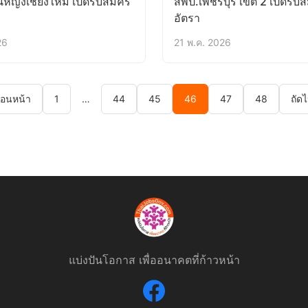
ญิงเชียงใหม่ เปิดรับสมัคร
สพป.เพชรบุรี เขต 2 เปิดรับส
อัตรา
26
21 พ.ค. 2026
่อนหน้า
1
…
44
45
46
47
48
ถัด
แบ่งปันโอกาส เพื่ออนาคตที่ก้าวหน้า