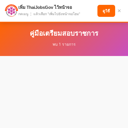
เพิ่ม ThaiJobsGov ไว้หน้าจอ
แบ่งปันโอกาส เพื่ออนาคตที่ก้าวหน้า
×
ดูวิธี
กดเมนู ⋮ แล้วเลือก "เพิ่มไปยังหน้าจอโฮม"
คู่มือเตรียมสอบราชการ
พบ 1 รายการ