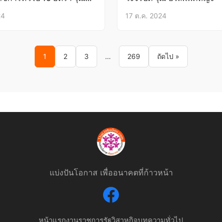
ี 25-31ต.ค.67
24
17 ต.ค. 2024
1
2
3
…
269
ถัดไป »
แบ่งปันโอกาส เพื่ออนาคตที่ก้าวหน้า
หน้าแรก
งานราชการ
รัฐวิสาหกิจ
บทความทั่วไป