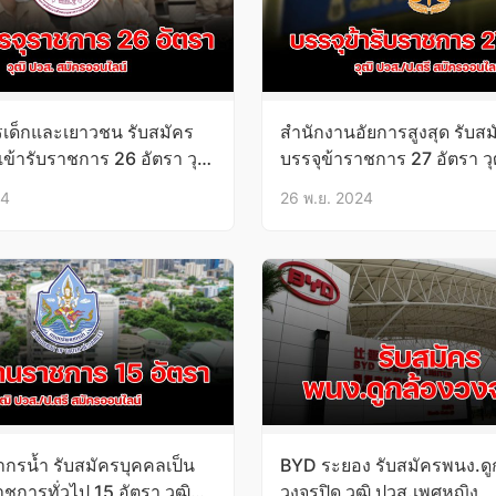
เด็กและเยาวชน รับสมัคร
สํานักงานอัยการสูงสุด รับส
ข้ารับราชการ 26 อัตรา วุฒิ
บรรจุข้าราชการ 27 อัตรา วุ
6ธ.ค.67
ป.ตรี 18ธ.ค.67- 13ม.ค.68
24
26 พ.ย. 2024
กรน้ำ รับสมัครบุคคลเป็น
BYD ระยอง รับสมัครพนง.ดู
ชการทั่วไป 15 อัตรา วุฒิ
วงจรปิด วุฒิ ปวส.เพศหญิง